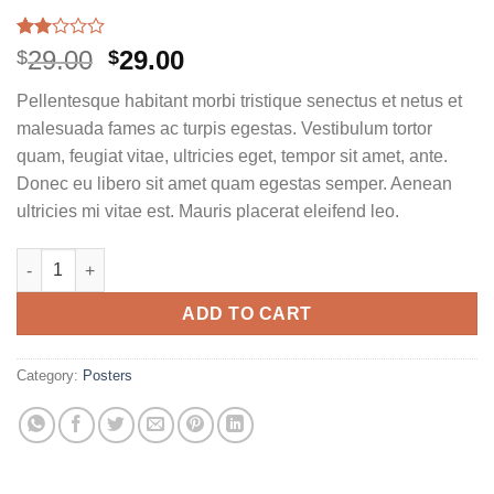
Rated
2
Original
Current
29.00
29.00
$
$
2.00
price
price
out
Pellentesque habitant morbi tristique senectus et netus et
of 5
was:
is:
based
malesuada fames ac turpis egestas. Vestibulum tortor
$29.00.
$29.00.
on
quam, feugiat vitae, ultricies eget, tempor sit amet, ante.
customer
ratings
Donec eu libero sit amet quam egestas semper. Aenean
ultricies mi vitae est. Mauris placerat eleifend leo.
Premium Quality quantity
ADD TO CART
Category:
Posters