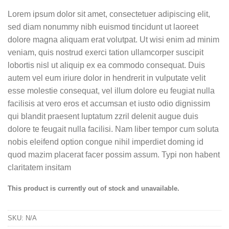
Lorem ipsum dolor sit amet, consectetuer adipiscing elit,
sed diam nonummy nibh euismod tincidunt ut laoreet
dolore magna aliquam erat volutpat. Ut wisi enim ad minim
veniam, quis nostrud exerci tation ullamcorper suscipit
lobortis nisl ut aliquip ex ea commodo consequat. Duis
autem vel eum iriure dolor in hendrerit in vulputate velit
esse molestie consequat, vel illum dolore eu feugiat nulla
facilisis at vero eros et accumsan et iusto odio dignissim
qui blandit praesent luptatum zzril delenit augue duis
dolore te feugait nulla facilisi. Nam liber tempor cum soluta
nobis eleifend option congue nihil imperdiet doming id
quod mazim placerat facer possim assum. Typi non habent
claritatem insitam
This product is currently out of stock and unavailable.
SKU:
N/A