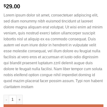
29.00
$
Lorem ipsum dolor sit amet, consectetuer adipiscing elit,
sed diam nonummy nibh euismod tincidunt ut laoreet
dolore magna aliquam erat volutpat. Ut wisi enim ad minim
veniam, quis nostrud exerci tation ullamcorper suscipit
lobortis nisl ut aliquip ex ea commodo consequat. Duis
autem vel eum iriure dolor in hendrerit in vulputate velit
esse molestie consequat, vel illum dolore eu feugiat nulla
facilisis at vero eros et accumsan et iusto odio dignissim
qui blandit praesent luptatum zzril delenit augue duis
dolore te feugait nulla facilisi. Nam liber tempor cum soluta
nobis eleifend option congue nihil imperdiet doming id
quod mazim placerat facer possim assum. Typi non habent
claritatem insitam
Weekend Wine Course quantity