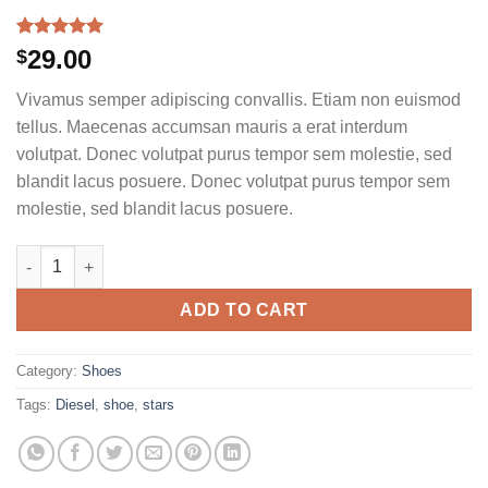
Rated
1
5.00
29.00
$
out of 5
based on
Vivamus semper adipiscing convallis. Etiam non euismod
customer
rating
tellus. Maecenas accumsan mauris a erat interdum
volutpat. Donec volutpat purus tempor sem molestie, sed
blandit lacus posuere. Donec volutpat purus tempor sem
molestie, sed blandit lacus posuere.
Magnete Exposure Diesel quantity
ADD TO CART
Category:
Shoes
Tags:
Diesel
,
shoe
,
stars